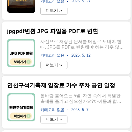
최대급 리조트입니다.공항 접근성도 좋아
카테고리 없음
2025. 5. 27.
치면, 당신의 직관 기회도 놓칩니다. 지금부
짧은 휴가나 호캉스, 가족여행지로도 인기
터 진짜 티켓팅 준비를 시작하세요.서가대
더보기 ››
가 높아요.💻 예약 방법 & 추천 채널인스파
티켓팅💡 2025 서가대 예매 일정부터 꿀팁
이어 리조트는 공식 홈페이지는 물론, 다양
까지 총정리서울가요대상은 티켓팅 성공을
한 예약 플랫폼을 통해 객실 예약이 가능합..
위해 정확한 일정과 구조를 알아야 합니다.
jpgpdf변환 JPG 파일을 PDF로 변환
예매일정, 예매처, 좌석 정보, 예매 전략까지
모두 한 번에 정리해 드립니다.3분만 투자하
사진으로 저장된 문서를 메일로 보내야 할
면 당일 예매 성공 가능성이 훨씬 올라갑니
때, JPG를 PDF로 변환해야 하는 경우 많으
다.📅 예매 일정은?예매는 2차에 걸쳐 진행
시죠?특히 이력서, 영수증, 스캔한 서류처럼
되며, 예매처는 BIGC(빅크)입니다.과거 인
카테고리 없음
2025. 5. 12.
이미지 파일을 문서 형식으로 정리하고 싶
터파크에서 진행된 적도 있으므로, 정확한
을 때 유용해요.지금 바로 확인하시고 jpg 파
더보기 ››
정보는 공식 홈페이지에서 반드시 확인해야
일을 pdf로 변환하세요.PC에서 바로 변환하
합니다.이번 제34회 서울가요대상은 2025
는 방법컴퓨터를 사용하는 분들이라면 별도
년 6월 21일(토), 인천 ..
프로그램 없이도 간단하게 JPG를 PDF로
연천구석기축제 입장료 가수 주차 공연 일정
변환할 수 있어요.윈도우10 이상JPG 파일
을 열고 '인쇄' 메뉴를 클릭한 다음, 프린터
봄바람 불어오는 5월, 자연 속에서 특별한
목록에서 **‘PDF로 저장(Microsoft Print to
축제를 즐기고 싶으신가요?아이들과 함께
PDF)’**을 선택하면 끝이에요. 파일 이름만
선사시대를 체험하고, 다양한 공연과 먹거
정하고 저장하면 PDF로 변환 완료!Mac(맥
카테고리 없음
2025. 5. 7.
리를 즐길 수 있는 가족 나들이로 좋은 연천
북)미리보기 앱에서 JPG 파일을 연 뒤 파일
구석기축제가 안내드립니다.올해 일정부터
더보기 ››
> 내보내기 > PDF 포맷 선택하면 바로 변환
입장료, 공연, 주차까지 지금 바로 확인하고
가능해요. 맥 유저라면 너..
참여하세요.2025 연천구석기축제 일정과 장