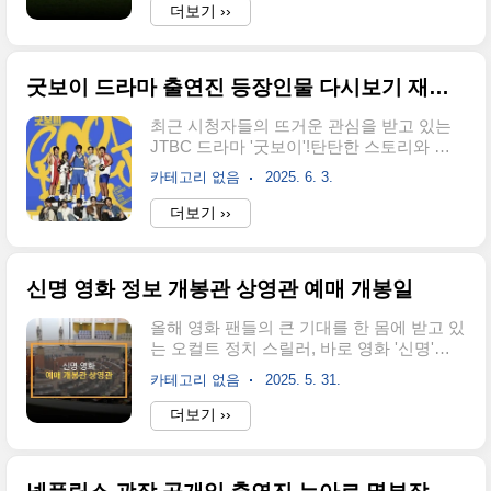
보이고 있는데요.오늘은 직업상담사 2급 시
더보기 ››
멤버십 가입이 필수입니다.가입 방법:뉴발
험일정부터 시험시간, 취업 전망, 난이도, 독
란스 공식 온라인 스토어에서 간단히 회원
학법, 기출문제까지 꼼꼼히 정리해드립니
가입 가능가입 즉시 지급:가입 후 온라인 전
다.✅ 직업상담사란?직업상담사는 구직자,
용 5..
굿보이 드라마 출연진 등장인물 다시보기 재방송 몇부작
실직자, 학생 등 다양한 사람들에게 취업 상
담, 진로 지도, 직업 능력 개발 상담을 제공
최근 시청자들의 뜨거운 관심을 받고 있는
하는 전문가입니다.이 외에도 고용 정보 수
JTBC 드라마 '굿보이'!탄탄한 스토리와 매
집, 행정업무 수행, 전산망 관리 등 폭넓은
력적인 캐릭터로 입소문을 타며 인기 상승
역할을 담당합니다.고용노동부 산하 기관,
카테고리 없음
2025. 6. 3.
중인데요.오늘은 '굿보이' 출연진, 재방송 시
고용안정센터, 인력은행, 청소년/여성/군인/
간, 다시보기 시청 방법까지 한 번에 정리해
더보기 ››
고령자 취업지원기관 등에서 주로 근무합니
드립니다.⭐ 굿보이 출연진 총정리굿보이는
다.📅 2025년 시험일정 한눈에 보기2025년
배우들의 화려한 캐스팅으로 방영 전부터
직업상담사 2급 시험은 연 3회 시행..
화제를 모았죠.주요 출연진 라인업은 다음
신명 영화 정보 개봉관 상영관 예매 개봉일
과 같습니다.박보검 — 윤동주 역김소현 —
지한나 역오정세 — 민주영 역이상이 — 김
올해 영화 팬들의 큰 기대를 한 몸에 받고 있
종현 역허성태 — 고만식 역태원석 — 신재
는 오컬트 정치 스릴러, 바로 영화 '신명'이
홍 역이 외에도 최우진, 서현철, 정만식, 김
드디어 개봉합니다.신비로운 힘과 권력, 그
응수, 박철민, 한규원, 서정연, 이정하, 서재
카테고리 없음
2025. 5. 31.
리고 진실을 추적하는 이야기를 담은 이 작
희, 강길우, 고건 등탄탄한 연기력을 자랑하
품은 공개 전부터 많은 화제를 모았는데요.
더보기 ››
는 조연 배우진이 드라마에 깊이를 더해주
이번 글에서는 '신명'의 개봉일, 개봉관, 상
고 있습니다.⏰ 굿보이 본방송·재방송 시간
영관, 예매 일정, 예매 방법까지 한눈에 확인
표먼저 본방송 시간부터 체크해볼게요!본..
할 수 있도록 깔끔하게 정리했습니다.관람