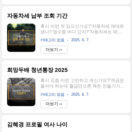
및 기준은 다소 상이할 수 있으니 지역 공고
리해 드립니다. 🚀🔎 근로장려금이란?근로
문도 함께 참고하세요.🗓️ 신청기간 및 접수 ..
장려금은 저소득 근로자를 위해 정부가 직
자동차세 납부 조회 기간
접 현금을 지원하는 제도입니다.근로 의욕
장려가계소득 보충저소득층의 생활 안정 지
혹시 이런 적 있으신가요?"자동차세 제대로
원🚀 요건만 충족하면 꽤 큰 금액의 장려금
냈나? 영수증 어디 갔지?"자동차세는 매년
을 받을 수 있는 실질적 복지 혜택입니다!📅
정기적으로 납부해야 하는 세금이지만, 깜
2025 근로장려금 신청기간✅ 정기 신청
카테고리 없음
2025. 6. 7.
빡하거나 조회 방법을 몰라서 불편할 때가
(2024년 소득 기준)신청 기간: 2025년 5월 1
많습니다.납부 여부 확인부터 조회, 납부 확
더보기 ››
일 ~ 6월 2일지급 예정: 2025년 9월 말✅ 반
인서 발급 방법까지 지금 바로 깔끔하게 알
기 신청상반기 소득:신청: 2024년 9월 1일 ~
려드립니다. 🚀 자동차세 납부하기🔎 자동
9월 19..
차세를 깜빡하면 생기는 불이익먼저, 자동
희망두배 청년통장 2025
차세를 제때 납부하지 못하면 어떤 불이익
이 생길까요?가산금 부과: 납부 기한 넘기면
혹시 요즘 이런 고민하고 계신가요?"적금은
3% 가산금 발생장기 체납 시 중가산금
들어야 하는데 월급만으론 목돈 만들기가
0.75% 매월 추가 부과번호판 영치, 차량 공
너무 어렵다..."서울시 청년이라면 이 고민,
매 처분재산 압류 가능성자동차 검사 제한
카테고리 없음
2025. 6. 7.
이제 조금 덜어낼 수 있습니다.희망두배 청
금융거래 제약 발생 (은행연합회 체납정보
년통장 2025년 신청이 곧 시작되거든요!이
더보기 ››
등록)🚀 한마디로 자동차세는 반드시 기한
글에서 신청 조건부터 준비서류, 신청방법,
내에 납부해야 합니다.📅 2025년 자동차세
심사 과정까지 한 번에 알려드립니다.🚀 빠
납부기간자동차세는 기본적으로 연 2회 납..
르게 확인하고 신청 준비 시작하세요!희망
김혜경 프로필 여사 나이
두배 청년통장 신청하기🔎 희망두배 청년통
장이란?서울시가 청년의 자산 형성을 지원