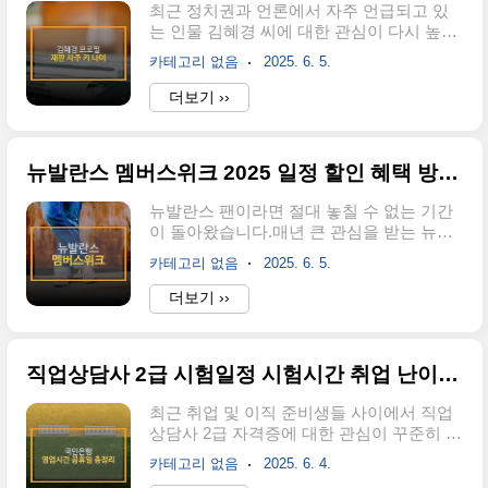
최근 정치권과 언론에서 자주 언급되고 있
하는 제도입니다.내가 저축하는 금액에 서
는 인물 김혜경 씨에 대한 관심이 다시 높아
울시 예산과 후원금이 추가 적립되어, 만기
지고 있습니다.특히 이재명 더불어민주당
시 큰 금액의 목돈이 만들어집니다.쉽게 말
카테고리 없음
2025. 6. 5.
대표의 배우자로서 정치적 행보와 함께 주
해,내가 1만원을 저축하면 서울시가 추가로
목받고 있는데요.이번 글에서는 김혜경 씨
더보기 ››
적립해 주는 '매칭 적립' 방식입니다.목돈이
의 기본 프로필부터 학력, 경력, 최근 이슈까
필요한 청년들의 미래설계에 큰 도움을 주
지 한눈에 알아보겠습니다.🔎 김혜경 기본
고 있어요.📅 2025년 신청기간은?이번..
프로필이름: 김혜경 (金惠京)출생: 1966년 9
뉴발란스 멤버스위크 2025 일정 할인 혜택 방법 품목 쿠폰
월 12일출생지: 충청북도 충주시 산척면 (구
충청북도 중원군 산척면)국적: 대한민국본
뉴발란스 팬이라면 절대 놓칠 수 없는 기간
관: 안동 김씨 (문정공파)종교: 개신교거주
이 돌아왔습니다.매년 큰 관심을 받는 뉴발
지: 경기도 성남시 분당구 수내동 양지마을
란스 멤버스 위크가 2025년에도 더욱 풍성
금호아파트 1단지가족관계:배우자: 이재명
카테고리 없음
2025. 6. 5.
한 혜택으로 준비되었습니다.이번 행사에
(더불어민주당 대표)장남: 이동호차남: 이윤
참여하기 전, 알아두면 유용한 정보들을 한
더보기 ››
호아버지: 김종진어머니: 창녕 조씨형제: 2
눈에 정리해 드립니다! ✅ 뉴발란스 멤버스
남 1녀 중 장녀 (남동생 김태한, 김민한)🎓
위크 할인 및 쿠폰 받기멤버스위크 할인받
김혜경 학력김혜경 씨는 예술 ..
기✅ 행사 기간은 언제?2025년 뉴발란스 멤
직업상담사 2급 시험일정 시험시간 취업 난이도 독학 기출문제
버스위크는 6월 4일부터 6월 16일까지 약 2
주간 진행됩니다.이 기간 동안 온라인 스토
최근 취업 및 이직 준비생들 사이에서 직업
어와 전국 오프라인 매장에서 동시에 행사
상담사 2급 자격증에 대한 관심이 꾸준히 증
가 열리므로 누구나 쉽게 참여할 수 있습니
가하고 있습니다.특히 청년층뿐 아니라 경
다.✅ 뉴발란스 멤버십 가입 방법과 기본 혜
카테고리 없음
2025. 6. 4.
력단절 여성, 중장년층에서도 높은 수요를
택멤버스위크 혜택을 제대로 누리기 위해선