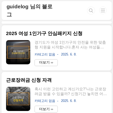
본문 바로가기
guidelog 님의 블로
그
2025 여성 1인가구 안심패키지 신청
경기도가 여성 1인가구의 안전을 위한 맞춤
형 지원을 시작합니다.혼자 사는 여성들의
안전한 주거환경 조성을 위해 스마트 안전
카테고리 없음
2025. 6. 8.
장비 패키지를 무료로 지원하는 사업이 바
로 ‘여성 1인가구 안심패키지 보급 지원’입
더보기 ››
니다.2025년에는 더 많은 대상을 포함하여
보다 넓은 지원이 이루어집니다.안심패키지
지원하기✅ 사업개요 : 여성 1인가구의 안전
근로장려금 신청 자격
을 위한 맞춤형 지원이번 지원사업은 범죄
로부터 취약할 수 있는 여성 1인가구의 안전
혹시 이런 고민하고 계신가요?"나는 근로장
확보를 목적으로 하고 있습니다.창문잠금장
려금 받을 수 있을까? 신청기간 놓치면 어쩌
치, 스마트 문열림센서 등 다양한 안전장비
지?"매년 수많은 분들이 놓치지 않고 신청하
가 포함된 안심패키지를 각 가정에 배송해
카테고리 없음
2025. 6. 8.
는 복지제도가 바로 근로장려금입니다.이
드립니다.지원을 통해 보다 안전한 주거환
글 하나로 2025 근로장려금의 신청기간, 자
더보기 ››
경을 갖출 수 있습니다.시·군별로 품목 구성
격조건, 신청방법, 지급일정을 깔끔하게 정