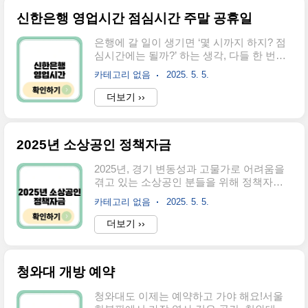
소올해 제32회를 맞은 연천구석기축제는
신한은행 영업시간 점심시간 주말 공휴일
2025년 5월 2일(금)부터 5월 5일(월)까지 나
흘간 진행됩니다.장소는 경기도 연천군 전
은행에 갈 일이 생기면 ‘몇 시까지 하지? 점
곡읍에 위치한 전곡리 유적지로, 구석기 시
심시간에는 될까?’ 하는 생각, 다들 한 번쯤
대를 주제로 한 국내 유일의 선사문화 체험
해보셨을 거예요.특히 주말이나 공휴일엔
축제예요.주소: 경기도 연천군 전곡읍 양연
카테고리 없음
2025. 5. 5.
헛걸음하지 않으려면 미리 확인하는 게 중
로 1510운영 시간: 오전 10시 ~ 오후 10시
요하죠.오늘은 신한은행의 영업시간과 점심
더보기 ››
(야간 프로그램 포함)해마다 10만 명 이상의
시간, 주말·공휴일 운영 여부까지 꼼꼼히 알
관람객이 찾는 인기 축제인 만큼, 일찍 방문
려드릴게요.신한은행 영업시간은 언제인가
하시는 걸 추천드려요...
요?신한은행의 일반 영업점은 평일 오전 9
2025년 소상공인 정책자금
시부터 오후 4시까지 운영됩니다.은행 업무
는 보통 4시까지지만, 3시 30분쯤 되면 대기
2025년, 경기 변동성과 고물가로 어려움을
고객이 많아질 수 있어 가능한 여유 있게 방
겪고 있는 소상공인 분들을 위해 정책자금
문하시는 걸 추천드려요.단, 지점에 따라 영
이 대폭 확대되었습니다.올해는 예산과 지
업시간이 다를 수 있으니 미리 가까운 지점
카테고리 없음
2025. 5. 5.
원범위 모두 넓어졌기 때문에, 지금이 바로
의 운영 시간을 확인하시는 게 좋아요.점심
활용하기 좋은 시기입니다.특히 자금 신청
더보기 ››
시간에도 은행 업무가 가능한가요?신한은
조건도 많이 완화되어 누구나 한 번쯤은 도
행은 점심시간에도 교대 근무를 통해 창구
전해볼 수 있어요.2025년 소상공인 정책자
를 운영합니다.즉, 정오~오후 1시 사이에도
금 이렇게 바뀌었어요2025년에는 전체 정책
이..
청와대 개방 예약
자금 공급 규모가 26조 5천억 원으로 전년보
다 크게 증가했습니다. 특히 눈여겨볼 점은
청와대도 이제는 예약하고 가야 해요!서울
대출 조건 완화와 맞춤형 자금 신설이에요.