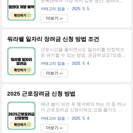
한복판에서 가장 역사 깊은 공간, 청와대를
금리나 상환 기간이 더 유리하게 조정되었
직접 걸을 수 있다니 신기하지 않으세요?간
고, 재기·혁신·청년 창업 등 특정 대상에게
카테고리 없음
2025. 5. 5.
단한 예약만 하면 누구나 관람할 수 있으니,
는 별도 우대가 적용됩니다.예산이 조기 소
지금 바로 확인해보세요。청와대 개방 예약
더보기 ››
진될 수 있기 때문에 가능한 한 빠르게 신청
꿀팁 안내청와대가 일반에 개방되면서국민
하는 게 좋습니다.주요 자금 종류와 특징 정
누구나 청와대 내부를 자유롭게 관람할 수
리소상공인분들이 가장 많이 찾는 자금들
있게 되었어요.하지만 무작정 가면 입장할
을..
워라밸 일자리 장려금 신청 방법 조건
수는 없고,사전 예약이 필수라는 점! 꼭 기억
해주세요 😊온라인 예약은 이렇게 해요청와
근로시간을 줄이면서도 일자리를 안정적으
대 예약은 공식 홈페이지에서 쉽고 빠르게
로 유지할 수 있는 방법, 궁금하셨죠?요즘
할 수 있어요.모바일도 가능하니까 출퇴근
워라밸을 중시하는 분위기 덕분에 '워라밸
길에 뚝딱 예약 완료!청와대 국민품으로 접
카테고리 없음
2025. 5. 4.
일자리 장려금'이라는 제도도 점점 더 주목
속상단 메뉴에서 ‘관람예약’ 클릭날짜, 시간,
받고 있어요.근무시간을 유연하게 조정하고
더보기 ››
인원 선택 (개인은 1~10명, 단체는 11~50명
싶은 근로자와 그런 제도를 운영하는 사업
까지 가능)휴대폰 인증으로 본인 확인예약
주 모두에게 도움이 되는 제도인데요,오늘
완료 후 모바일 바코드 수령 → 방..
은 그 신청 방법과 조건을 알기 쉽게 정리해
2025 근로장려금 신청 방법
볼게요.신청은 온라인과 오프라인 모두 가
능해요신청하는 방법은 생각보다 간단해요.
매년 봄이 되면 꼭 챙겨봐야 하는 것 중 하나
직접 고용센터에 방문할 수도 있고, 요즘은
가 근로장려금 신청이에요.요즘 물가도 오
온라인으로도 가능하니까 바쁜 사업주나 인
르고 생활비 부담도 크다 보니, 받을 수 있는
사 담당자분들도 쉽게 접근하실 수 있어요.
카테고리 없음
2025. 5. 4.
혜택은 꼭꼭 챙겨야죠.저도 작년에 신청해
온라인 신청: 고용24 홈페이지
서 지원받았는데, 생각보다 간단하고 도움
더보기 ››
(https://www.work24.go.kr)에서 로그인한
도 많이 됐어요.이번 2025년 근로장려금 신