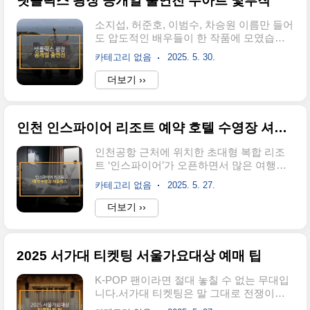
넷플릭스 광장 공개일 출연진 누아르 몇부작
계획 세우기 전에 꼭 참고하세요! ✅ 지금 바
로 CGV, 롯데시네마, 메가박스 앱에서 '신
소지섭, 허준호, 이범수, 차승원 이름만 들어
명' 예매 가능 여부를 확인해 보세요.신명 예
도 압도적인 배우들이 한 작품에 모였습니
매하기📅 영화 '신명' 개봉일원래 5월 28일
다.게다가 넷플릭스 오리지널. 한국 누아르
개봉 예정이었지만 일정이 변경되어2025년
카테고리 없음
2025. 5. 30.
의 판을 새로 쓸 작품이 드디어 베일을 벗었
6월 2일 정식 개봉으로 확정되었습니다.정
죠.광장, 그 중심엔 ‘복수’와 ‘조직’이 있습니
더보기 ››
식 개봉일 이전, 일부 극장에서는 유료 시사
다.공개일, 등장인물, 회차 구성, 티저 영상
회도 진행됩니다.🎥 영화 '신명' 작품 정보장
까지 한눈에 확인하세요!광장 보러가기📅
르: 오컬트..
공개일은?2025년 6월 6일, 넷플릭스를 통해
인천 인스파이어 리조트 예약 호텔 수영장 셔틀버스
전 세계 동시 공개됩니다.금요일에 공개되
어 주말 정주행용으로 완벽한 타이밍입니
인천공항 근처에 위치한 초대형 복합 리조
다.총 8부작으로 구성돼 짧고 강렬하게 몰입
트 ‘인스파이어’가 오픈하면서 많은 여행객
할 수 있습니다.👥 출연진 & 인물 소개광장
들의 관심을 받고 있어요.특히 호텔 예약 방
은 단순한 조직극이 아닙니다.과거를 묻고
카테고리 없음
2025. 5. 27.
법, 수영장 이용 조건, 셔틀버스 유무 등 다
살아가던 한 남자의 귀환, 그리고 얽히고설
양한 정보를 한 번에 찾기 어려웠다면 주목!
더보기 ››
킨 인물들의 갈등이 긴장감을 폭발시킵니
가격, 혜택, 조식 여부까지 정확하게 비교 정
다.남기준 (소지섭): 과거 조직 생활을 청산
리해드립니다.지금 예약을 고민 중이라면
하고 은둔하던 인물. 동생의 죽음..
이 글을 먼저 확인하세요. 인스파이어 예약
2025 서가대 티켓팅 서울가요대상 예매 팁
하기📍 인스파이어 리조트, 왜 이렇게 인기
일까?인천 영종도에 위치한 인스파이어 리
K-POP 팬이라면 절대 놓칠 수 없는 무대입
조트는럭셔리 호텔, 실내 수영장, 스파, 카지
니다.서가대 티켓팅은 말 그대로 전쟁이죠.
노, 엔터테인먼트 시설이 모두 갖춰진 국내
올해는 무조건 직관해야 합니다.이 글을 놓